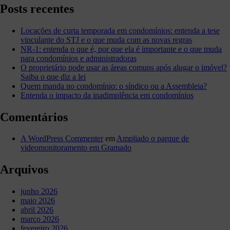
entenda
Posts recentes
o
que
é,
Locações de curta temporada em condomínios: entenda a tese
por
vinculante do STJ e o que muda com as novas regras
que
NR-1: entenda o que é, por que ela é importante e o que muda
ela
para condomínios e administradoras
é
O proprietário pode usar as áreas comuns após alugar o imóvel?
importante
Saiba o que diz a lei
e
Quem manda no condomínio: o síndico ou a Assembleia?
o
Entenda o impacto da inadimplência em condomínios
que
muda
Comentários
para
condomínios
A WordPress Commenter
em
Ampliado o parque de
e
videomonitoramento em Gramado
administradoras
Arquivos
junho 2026
maio 2026
abril 2026
março 2026
fevereiro 2026