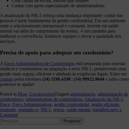
Criar canais de escuta, mesmo que simples
Contar com apoio especializado de administradoras
A atualização da NR-1 reforça uma mudança importante: cuidar das
pessoas é parte fundamental da gestão condominial. Em um ambiente
onde o relacionamento interpessoal é constante, investir em saúde
mental vai além do cumprimento da norma, é um caminho para
melhorar a convivência, fortalecer equipes e elevar a qualidade dos
serviços.
Precisa de apoio para adequar seu condomínio?
A
Etece Administradora de Condomínios
está preparada para orientar
síndicos e condomínios na adaptação à nova NR-1, promovendo uma
gestão mais segura, eficiente e alinhada às exigências legais. Entre em
contato
pelos telefones
(54) 3286.4198
|
(54) 99922.9644
e saiba como
podemos te ajudar!
Posted in
Blog
,
Uncategorized
Tagged
administração
,
administração de
condomínios
,
administradora de condomínios
,
Atualização da NR-1
,
Etece
,
Etece Administradora
,
gestão condominial
,
gestão eficiente
,
gramado
,
gramado rs
,
NR-1
,
regras
,
saúde mental
,
trabalho
Leave a
on
Comment
Pesquisar
NR-
por:
1: