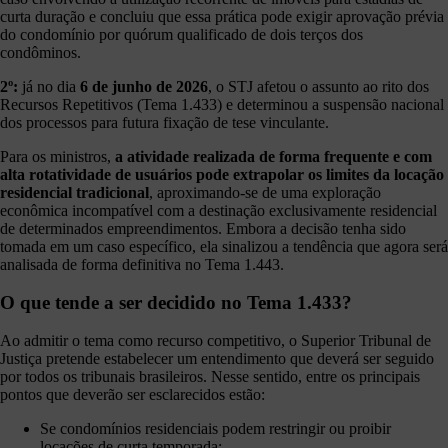
curta duração e concluiu que essa prática pode exigir aprovação prévia
do condomínio por quórum qualificado de dois terços dos
condôminos.
2º:
já no dia
6 de junho de 2026
, o STJ afetou o assunto ao rito dos
Recursos Repetitivos (Tema 1.433) e determinou a suspensão nacional
dos processos para futura fixação de tese vinculante.
Para os ministros,
a atividade realizada de forma frequente e com
alta rotatividade de usuários pode extrapolar os limites da locação
residencial tradicional
, aproximando-se de uma exploração
econômica incompatível com a destinação exclusivamente residencial
de determinados empreendimentos. Embora a decisão tenha sido
tomada em um caso específico, ela sinalizou a tendência que agora será
analisada de forma definitiva no Tema 1.443.
O que tende a ser decidido no Tema 1.433?
Ao admitir o tema como recurso competitivo, o Superior Tribunal de
Justiça pretende estabelecer um entendimento que deverá ser seguido
por todos os tribunais brasileiros. Nesse sentido, entre os principais
pontos que deverão ser esclarecidos estão:
Se condomínios residenciais podem restringir ou proibir
locações de curta temporada;