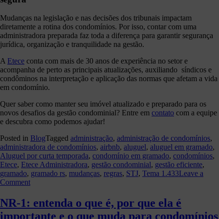
Mudanças na legislação e nas decisões dos tribunais impactam
diretamente a rotina dos condomínios. Por isso, contar com uma
administradora preparada faz toda a diferença para garantir segurança
jurídica, organização e tranquilidade na gestão.
A
Etece
conta com mais de 30 anos de experiência no setor e
acompanha de perto as principais atualizações, auxiliando síndicos e
condôminos na interpretação e aplicação das normas que afetam a vida
em condomínio.
Quer saber como manter seu imóvel atualizado e preparado para os
novos desafios da gestão condominial? Entre em
contato
com a equipe
e descubra como podemos ajudar!
Posted in
Blog
Tagged
administração
,
administração de condomínios
,
administradora de condomínios
,
airbnb
,
aluguel
,
aluguel em gramado
,
Aluguel por curta temporada
,
condomínio em gramado
,
condomínios
,
Etece
,
Etece Administradora
,
gestão condominial
,
gestão eficiente
,
gramado
,
gramado rs
,
mudanças
,
regras
,
STJ
,
Tema 1.433
Leave a
on
Comment
Locações
de
NR-1: entenda o que é, por que ela é
curta
importante e o que muda para condomínios
temporada